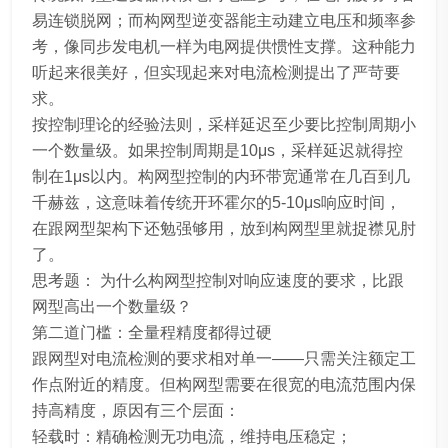
易连锁脱网；而构网型逆变器能主动建立电压和频率参
考，像同步发电机一样为电网提供惯性支撑。这种能力
听起来很美好，但实现起来对电流检测提出了严苛要
求。
按控制理论的经验法则，采样延迟至少要比控制周期小
一个数量级。如果控制周期是10μs，采样延迟就得控
制在1μs以内。构网型控制的内环带宽通常在几百到几
千赫兹，这意味着传统开环霍尔的5-10μs响应时间，
在跟网型架构下还勉强够用，放到构网型里就捉襟见肘
了。
思考题： 为什么构网型控制对响应速度的要求，比跟
网型高出一个数量级？
第二道门槛：全量程精度都得过硬
跟网型对电流检测的要求相对单一——只需关注额定工
作点附近的精度。但构网型需要在很宽的电流范围内保
持高精度，原因有三个层面：
轻载时：精确检测无功电流，维持电压稳定；