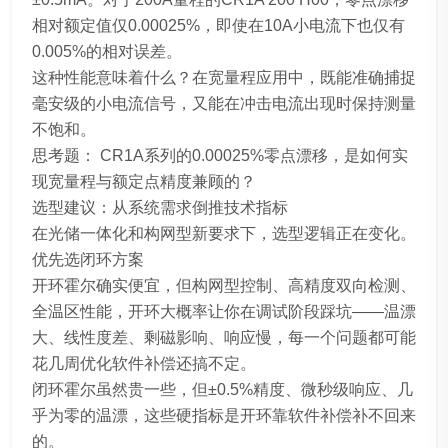
相对额定值仅0.00025%，即使在10A小电流下也仅有
0.005%的相对误差。
这种性能意味着什么？在宽量程应用中，既能准确捕捉
毫安级的小电流信号，又能在冲击电流出现时保持测量
不饱和。
思考题： CR1A系列的0.00025%零点漂移，是如何实
现宽量程与额定点精度兼顾的？
选型建议：从系统需求倒推技术指标
在光储一体化和构网型新要求下，选型逻辑正在变化。
优先选闭环方案
开环霍尔确实便宜，但构网型控制、高精度双向检测、
全温区性能，开环大概率让你在调试阶段踩坑——温漂
大、线性度差、剩磁影响、响应慢，每一个问题都可能
花几周优化软件补偿还搞不定。
闭环霍尔虽然贵一些，但±0.5%精度、微秒级响应、几
乎为零的温漂，这些硬指标是开环靠软件补偿补不回来
的。