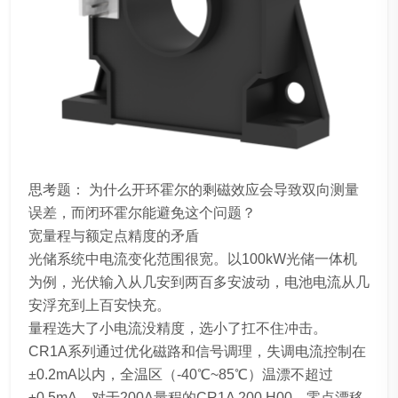
思考题： 为什么开环霍尔的剩磁效应会导致双向测量
误差，而闭环霍尔能避免这个问题？
宽量程与额定点精度的矛盾
光储系统中电流变化范围很宽。以100kW光储一体机
为例，光伏输入从几安到两百多安波动，电池电流从几
安浮充到上百安快充。
量程选大了小电流没精度，选小了扛不住冲击。
CR1A系列通过优化磁路和信号调理，失调电流控制在
±0.2mA以内，全温区（-40℃~85℃）温漂不超过
±0.5mA。对于200A量程的CR1A 200 H00，零点漂移