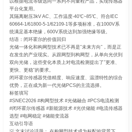
以根据电流等级选同一系列不同量程产品，实现传感器
平台化复用。
其隔离耐压3kV AC、工作温度-40℃~85℃、符合IEC
60664-1/61800-5-1/62109-1等多项标准，在1000V系
统满足基本绝缘，600V系统达到加强绝缘等级。
结语：闭环霍尔的价值回归
光储一体化和构网型技术已不再是"未来方向"，而是正
在发生的产业现实。从跟网型到构网型，从单向光伏到
双向光储，这些变化本质上对电流检测提出了"更准、
更快、更稳"的要求。
闭环霍尔传感器凭借精度、响应速度、温漂特性的综合
优势，正在成为新一代光储PCS的主流选择。
标签填写
#SNEC2026 #构网型技术 #光储融合 #PCS电流检测
#闭环霍尔传感器 #新能源技术 #光伏储能 #电流传感器
选型 #电网稳定 #储能变流器
互动引导语
💡 文末讨论话题： 在构网型技术成为标配的背景下，