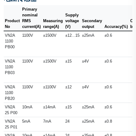
Primary
nominal
Supply
Product
RMS
Measuring
voltage
Secondary
Ou
No
current(A)
range(A)
(V)
output
Accuracy(%)
ba
VN2A
1100V
±1500V
±12...15
±25mA
±0.6
1100
PB00
VN2A
1100V
±1500V
±15
±4V
±0.6
1100
PB03
VN2A
1100V
±1100V
±12
±4V
±0.6
1100
PB20
VN2A
10mA
±14mA
±15
±25mA
±0.6
25 P00
VN2A
5mA
7mA
24
±25mA
±0.8
25 P01
VN2A
10mA
±14mA
24
±25mA
±0.8