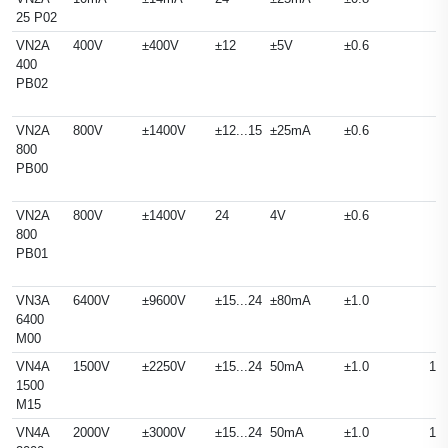
25 P02
VN2A
400V
±400V
±12
±5V
±0.6
400
PB02
VN2A
800V
±1400V
±12...15
±25mA
±0.6
800
PB00
VN2A
800V
±1400V
24
4V
±0.6
800
PB01
VN3A
6400V
±9600V
±15...24
±80mA
±1.0
6400
M00
VN4A
1500V
±2250V
±15...24
50mA
±1.0
14
1500
M15
VN4A
2000V
±3000V
±15...24
50mA
±1.0
14