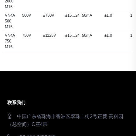
2000
M15
VN4A
500V
±750V
±15...24
50mA
±1.0
14
500
M15
VN4A
750V
±1125V
±15...24
50mA
±1.0
14
750
M15
联系我们
中国广东省珠海市香洲区翠珠二街2号正菱·高科园
（芯空间）C座4层