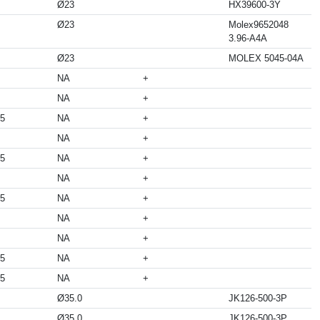
Ø23
HX39600-3Y
Ø23
Molex9652048
3.96-A4A
Ø23
MOLEX 5045-04A
NA
+
NA
+
05
NA
+
NA
+
05
NA
+
NA
+
05
NA
+
NA
+
NA
+
05
NA
+
05
NA
+
Ø35.0
JK126-500-3P
Ø35.0
JK126-500-3P