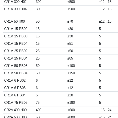
CR1A 300 H02
300
±500
±12...15
CR1A 300 H04
300
±500
±12...15
CR1A 50 H00
50
±70
±12...15
CR1V 15 PB02
15
±30
5
CR1V 15 PB03
15
±30
5
CR1V 15 PB04
15
±51
5
CR1V 25 PB02
25
±50
5
CR1V 25 PB04
25
±85
5
CR1V 50 PB03
50
±100
5
CR1V 50 PB04
50
±150
5
CR1V 6 PB02
6
±12
5
CR1V 6 PB03
6
±12
5
CR1V 6 PB04
6
±20
5
CR1V 75 PB05
75
±180
5
CR2A 400 H00
400
±600
±15...24
CR2A 500 H00
500
±800
±15...24