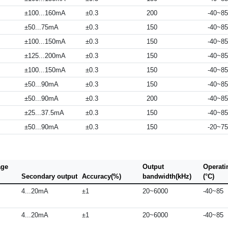
±100...160mA
±0.3
200
-40~85
±50...75mA
±0.3
150
-40~85
±100...150mA
±0.3
150
-40~85
±125...200mA
±0.3
150
-40~85
±100...150mA
±0.3
150
-40~85
±50...90mA
±0.3
150
-40~85
±50...90mA
±0.3
200
-40~85
±25...37.5mA
±0.3
150
-40~85
±50...90mA
±0.3
150
-20~75
age
Output
Operati
Secondary output
Accuracy(%)
bandwidth(kHz)
(°C)
4...20mA
±1
20~6000
-40~85
4...20mA
±1
20~6000
-40~85