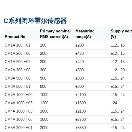
C系列闭环霍尔传感器
Primary nominal
Measuring
Supply vol
Product No
RMS current(A)
range(A)
(V)
CM1A 100 H01
100
±200
±12...15
CM1A 200 H00
200
±420
±12...15
CM1A 200 H02
200
±420
±12...15
CM2A 300 H00
300
±500
±12...20
CM3A 500 H00
500
±800
±15...24
CM3A 500 H01
500
±800
±15...24
CM4A 1000 H00
1000
±2100
±15...24
CM4A 1000 H03
1200
±1800
±24
CM4A 1000 H05
1000
±2100
±15...24
CM4A 1000 H06
1000
±2700
±15...24
CM5A 2000 H01
2000
±3850
±15...24