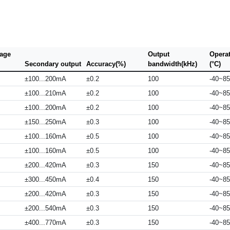
tage
Output
Opera
Secondary output
Accuracy(%)
bandwidth(kHz)
(°C)
±100...200mA
±0.2
100
-40~85
±100...210mA
±0.2
100
-40~85
±100...200mA
±0.2
100
-40~85
±150...250mA
±0.3
100
-40~85
±100...160mA
±0.5
100
-40~85
±100...160mA
±0.5
100
-40~85
±200...420mA
±0.3
150
-40~85
±300...450mA
±0.4
150
-40~85
±200...420mA
±0.3
150
-40~85
±200...540mA
±0.3
150
-40~85
±400...770mA
±0.3
150
-40~85