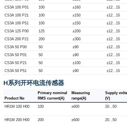
CS3A 100 P01
100
±160
±12...15
CS3A 100 P21
100
±150
±12...15
CS3A 100 P51
100
±150
±12...15
CS3A 125 P00
125
±200
±12...15
CS3A 200 P21
200
±300
±12...15
CS3A 50 P00
50
±90
±12...15
CS3A 50 P01
50
±90
±12...15
CS3A 50 P21
50
±100
±12...15
CS3A 50 P51
50
±90
±12...15
H系列开环电流传感器
Primary nominal
Measuring
Supply volt
Product No
RMS current(A)
range(A)
(V)
HR1M 100 H00
100
±600
20...50
HR1M 200 H00
200
±600
20...50