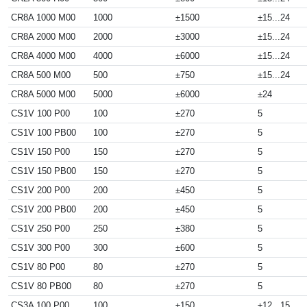
CR8A 1000 M00
1000
±1500
±15...24
CR8A 2000 M00
2000
±3000
±15...24
CR8A 4000 M00
4000
±6000
±15...24
CR8A 500 M00
500
±750
±15...24
CR8A 5000 M00
5000
±6000
±24
CS1V 100 P00
100
±270
5
CS1V 100 PB00
100
±270
5
CS1V 150 P00
150
±270
5
CS1V 150 PB00
150
±270
5
CS1V 200 P00
200
±450
5
CS1V 200 PB00
200
±450
5
CS1V 250 P00
250
±380
5
CS1V 300 P00
300
±600
5
CS1V 80 P00
80
±270
5
CS1V 80 PB00
80
±270
5
CS3A 100 P00
100
±150
±12...15