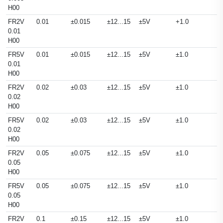
H00
FR2V
0.01
±0.015
±12...15
±5V
+1.0
D
0.01
H00
FR5V
0.01
±0.015
±12...15
±5V
±1.0
D
0.01
H00
FR2V
0.02
±0.03
±12...15
±5V
±1.0
D
0.02
H00
FR5V
0.02
±0.03
±12...15
±5V
±1.0
D
0.02
H00
FR2V
0.05
±0.075
±12...15
±5V
±1.0
D
0.05
H00
FR5V
0.05
±0.075
±12...15
±5V
±1.0
D
0.05
H00
FR2V
0.1
±0.15
±12...15
±5V
±1.0
D