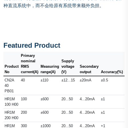
种直流系统中，而不会给原有系统带来额外负担。
Featured Product
Primary
nominal
Supply
Product
RMS
Measuring
voltage
Secondary
O
No
current(A)
range(A)
(V)
output
Accuracy(%)
b
CN2A
40
±110
±12...15
±20mA
±0.5
2
40
PB01
HR1M
100
±600
20...50
4...20mA
±1
2
100 H00
HR1M
200
±600
20...50
4...20mA
±1
2
200 H00
HR1M
300
±1000
20...50
4...20mA
+1
2