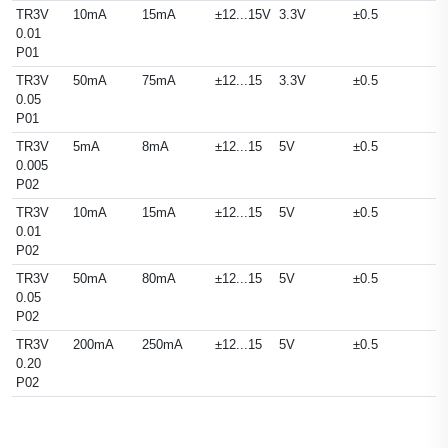
TR3V
10mA
15mA
±12...15V
3.3V
±0.5
5
0.01
P01
TR3V
50mA
75mA
±12...15
3.3V
±0.5
5
0.05
P01
TR3V
5mA
8mA
±12...15
5V
±0.5
5
0.005
P02
TR3V
10mA
15mA
±12...15
5V
±0.5
5
0.01
P02
TR3V
50mA
80mA
±12...15
5V
±0.5
5
0.05
P02
TR3V
200mA
250mA
±12...15
5V
±0.5
5
0.20
P02