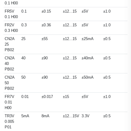
0.1 H00
FR5V
0.1
±0.15
±12...15
±5V
±1.0
D
0.1 H00
FR2V
0.3
±0.36
±12...15
±5V
±1.0
D
0.3 H00
CN2A
25
±55
±12...15
±25mA
±0.5
2
25
PB02
CN2A
40
±90
±12...15
±40mA
±0.5
2
40
PB02
CN2A
50
±90
±12...15
±50mA
±0.5
2
50
PB02
FR7V
0.01
±0.017
±15
±5V
±1.0
D
0.01
H00
TR3V
5mA
8mA
±12...15V
3.3V
±0.5
5
0.005
P01