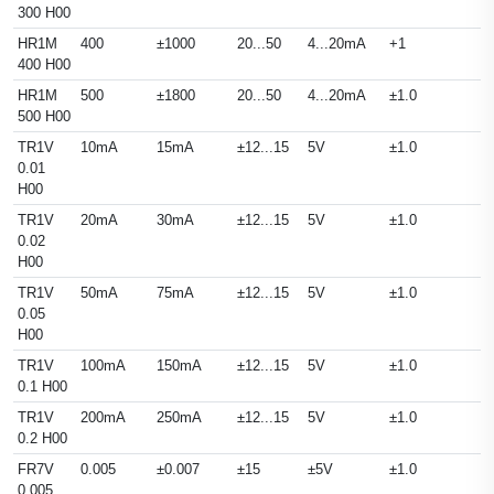
300 H00
HR1M
400
±1000
20...50
4...20mA
+1
2
400 H00
HR1M
500
±1800
20...50
4...20mA
±1.0
2
500 H00
TR1V
10mA
15mA
±12...15
5V
±1.0
5
0.01
H00
TR1V
20mA
30mA
±12...15
5V
±1.0
5
0.02
H00
TR1V
50mA
75mA
±12...15
5V
±1.0
5
0.05
H00
TR1V
100mA
150mA
±12...15
5V
±1.0
5
0.1 H00
TR1V
200mA
250mA
±12...15
5V
±1.0
5
0.2 H00
FR7V
0.005
±0.007
±15
±5V
±1.0
D
0.005