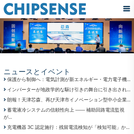
ニュースとイベント
保護から制御へ：電気計測が新エネルギー・電力電子機...
インバーターが地政学的な駆け引きの舞台に引き出され...
朗報！天津芯森、再び天津市イノベーション型中小企業...
蓄電液冷システムの信頼性向上 —— 補助回路電流監視
が...
充電機器 3C 認定施行：残留電流検知が「検知可能」か...