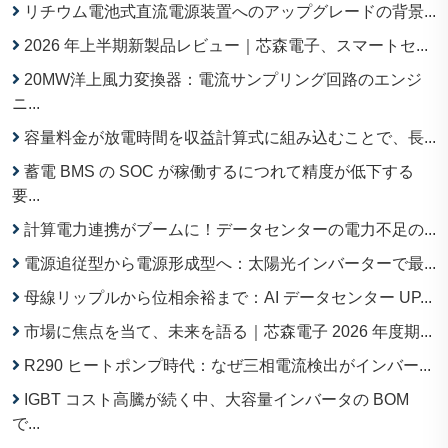
リチウム電池式直流電源装置へのアップグレードの背景...
2026 年上半期新製品レビュー｜芯森電子、スマートセ...
20MW洋上風力変換器：電流サンプリング回路のエンジ
ニ...
容量料金が放電時間を収益計算式に組み込むことで、長...
蓄電 BMS の SOC が稼働するにつれて精度が低下する
要...
計算電力連携がブームに！データセンターの電力不足の...
電源追従型から電源形成型へ：太陽光インバーターで最...
母線リップルから位相余裕まで：AI データセンター UP...
市場に焦点を当て、未来を語る｜芯森電子 2026 年度期...
R290 ヒートポンプ時代：なぜ三相電流検出がインバー...
IGBT コスト高騰が続く中、大容量インバータの BOM
で...