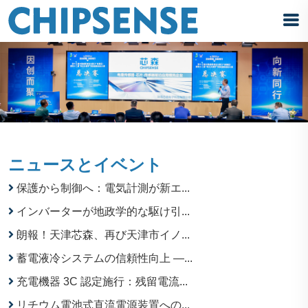
ニュースとイベント
保護から制御へ：電気計測が新エ...
インバーターが地政学的な駆け引...
朗報！天津芯森、再び天津市イノ...
蓄電液冷システムの信頼性向上 —...
充電機器 3C 認定施行：残留電流...
リチウム電池式直流電源装置への...