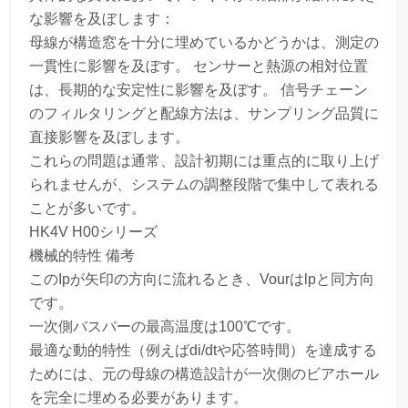
な影響を及ぼします：
母線が構造窓を十分に埋めているかどうかは、測定の
一貫性に影響を及ぼす。 センサーと熱源の相対位置
は、長期的な安定性に影響を及ぼす。 信号チェーン
のフィルタリングと配線方法は、サンプリング品質に
直接影響を及ぼします。
これらの問題は通常、設計初期には重点的に取り上げ
られませんが、システムの調整段階で集中して表れる
ことが多いです。
HK4V H00シリーズ
機械的特性 備考
このIpが矢印の方向に流れるとき、Vourはlpと同方向
です。
一次側バスバーの最高温度は100℃です。
最適な動的特性（例えばdi/dtや応答時間）を達成する
ためには、元の母線の構造設計が一次側のビアホール
を完全に埋める必要があります。