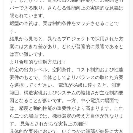
す。したがって、電流検出の動的性能がこの範囲をカ
バーできる限り、さらなる性能向上の実際的な意義は
限られています。
選型の本質は、実は制約条件をマッチさせることで
す。
結果から見ると、異なるプロジェクトで採用された方
案には大きな差があり、どれが普遍的に最適であると
は言い難いです。
より合理的な理解方法は：
特定の出力レベル、空間条件、コスト制約および性能
要件のもとで、全体としてよりバランスの取れた方案
を選択してください。 電流がkA級に達すると、測定
範囲、構造実現およびシステムの複雑さが主な制約要
因となることが多いです。一方、中小電流の場面で
は、精度と動的性能の重要性がより高まります。これ
ら二つの場面では、機器選定の考え方自体が異なりま
す。 見落とされがちな実装上の細部
具体的な実装において、いくつかの細部が結果に大き