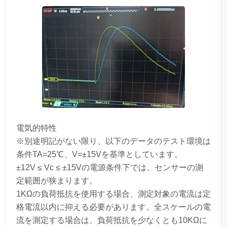
電気的特性
※別途明記がない限り、以下のデータのテスト環境は
条件TA=25℃、V=±15Vを基準としています。
±12V ≤ Vc ≤ ±15Vの電源条件下では、センサーの測
定範囲が狭まります。
1KΩの負荷抵抗を使用する場合、測定対象の電流は定
格電流以内に抑える必要があります。全スケールの電
流を測定する場合は、負荷抵抗を少なくとも10KΩに