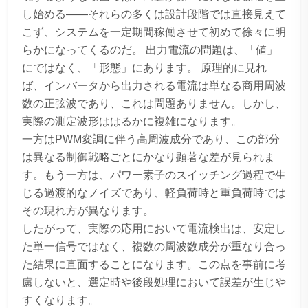
し始める——それらの多くは設計段階では直接見えて
こず、システムを一定期間稼働させて初めて徐々に明
らかになってくるのだ。 出力電流の問題は、「値」
にではなく、「形態」にあります。 原理的に見れ
ば、インバータから出力される電流は単なる商用周波
数の正弦波であり、これは問題ありません。しかし、
実際の測定波形ははるかに複雑になります。
一方はPWM変調に伴う高周波成分であり、この部分
は異なる制御戦略ごとにかなり顕著な差が見られま
す。もう一方は、パワー素子のスイッチング過程で生
じる過渡的なノイズであり、軽負荷時と重負荷時では
その現れ方が異なります。
したがって、実際の応用において電流検出は、安定し
た単一信号ではなく、複数の周波数成分が重なり合っ
た結果に直面することになります。この点を事前に考
慮しないと、選定時や後段処理において誤差が生じや
すくなります。