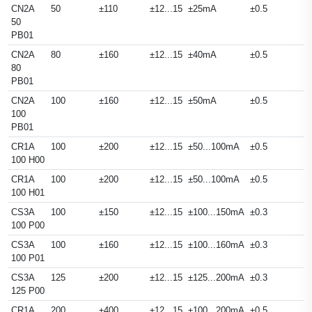
CN2A
50
±110
±12...15
±25mA
±0.5
50
PB01
CN2A
80
±160
±12...15
±40mA
±0.5
80
PB01
CN2A
100
±160
±12...15
±50mA
±0.5
100
PB01
CR1A
100
±200
±12...15
±50...100mA
±0.5
100 H00
CR1A
100
±200
±12...15
±50...100mA
±0.5
100 H01
CS3A
100
±150
±12...15
±100...150mA
±0.3
100 P00
CS3A
100
±160
±12...15
±100...160mA
±0.3
100 P01
CS3A
125
±200
±12...15
±125...200mA
±0.3
125 P00
CR1A
200
±400
±12...15
±100...200mA
±0.5