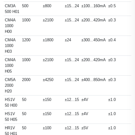
CM3A
500
±800
±15...24
±100...160mA
±0.5
500 H01
CM4A
1000
±2100
±15...24
±200...420mA
±0.3
1000
H00
CM4A
1200
±1800
±24
±300...450mA
±0.4
1000
H03
CM4A
1000
±2100
±15...24
±200...420mA
±0.3
1000
H05
CM5A
2000
±4250
±15...24
±400...850mA
±0.3
2000
H20
HS1V
50
±150
±12...15
±4V
±1.0
50 H00
HS1V
50
±150
±12...15
±4V
±1.0
50 H05
HR1V
50
±100
±12...15
±5V
±1.0
50 H01