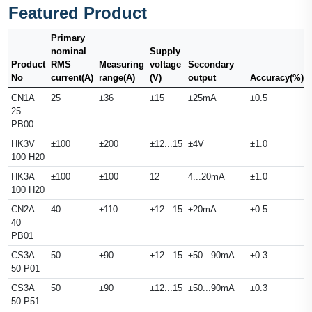
Featured Product
Primary
nominal
Supply
Product
RMS
Measuring
voltage
Secondary
No
current(A)
range(A)
(V)
output
Accuracy(%)
CN1A
25
±36
±15
±25mA
±0.5
25
PB00
HK3V
±100
±200
±12...15
±4V
±1.0
100 H20
HK3A
±100
±100
12
4...20mA
±1.0
100 H20
CN2A
40
±110
±12...15
±20mA
±0.5
40
PB01
CS3A
50
±90
±12...15
±50...90mA
±0.3
50 P01
CS3A
50
±90
±12...15
±50...90mA
±0.3
50 P51