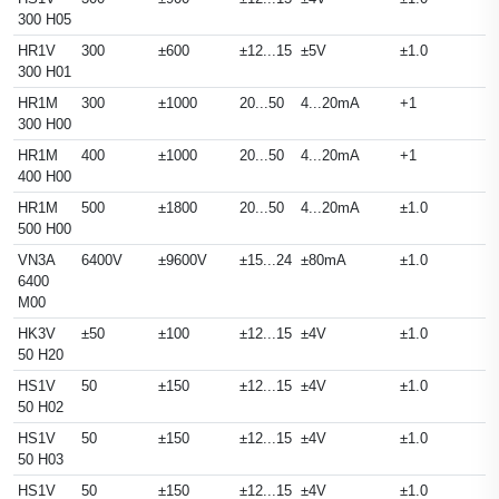
300 H05
HR1V
300
±600
±12...15
±5V
±1.0
300 H01
HR1M
300
±1000
20...50
4...20mA
+1
300 H00
HR1M
400
±1000
20...50
4...20mA
+1
400 H00
HR1M
500
±1800
20...50
4...20mA
±1.0
500 H00
VN3A
6400V
±9600V
±15...24
±80mA
±1.0
6400
M00
HK3V
±50
±100
±12...15
±4V
±1.0
50 H20
HS1V
50
±150
±12...15
±4V
±1.0
50 H02
HS1V
50
±150
±12...15
±4V
±1.0
50 H03
HS1V
50
±150
±12...15
±4V
±1.0