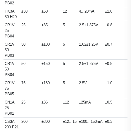
PB02
HK3A
±50
±50
12
4...20mA
±1.0
50 H20
CR1V
25
±85
5
2.5±1.875V
±0.8
25
PB04
CR1V
50
±100
5
1.62±1.25V
±0.7
50
PB03
CR1V
50
±150
5
2.5±1.875V
±0.8
50
PB04
CR1V
75
±180
5
2.5V
±1.0
75
PB05
CN1A
25
±36
±12
±25mA
±0.5
25
PB01
CS3A
200
±300
±12...15
±100...150mA
±0.3
200 P21