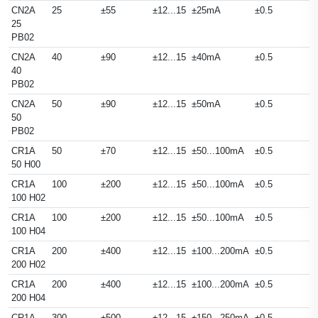
CN2A
25
±55
±12...15
±25mA
±0.5
25
PB02
CN2A
40
±90
±12...15
±40mA
±0.5
40
PB02
CN2A
50
±90
±12...15
±50mA
±0.5
50
PB02
CR1A
50
±70
±12...15
±50...100mA
±0.5
50 H00
CR1A
100
±200
±12...15
±50...100mA
±0.5
100 H02
CR1A
100
±200
±12...15
±50...100mA
±0.5
100 H04
CR1A
200
±400
±12...15
±100...200mA
±0.5
200 H02
CR1A
200
±400
±12...15
±100...200mA
±0.5
200 H04
CR1A
300
±500
±12...15
±150...250mA
±0.5