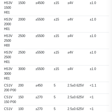
HS3V
1500
±4500
±15
±4V
±1.0
1500
H01
HS3V
2000
±5500
±15
±4V
±1.0
2000
H01
HS3V
2500
±5500
±15
±4V
±1.0
2500
H00
HS3V
2500
±5500
±15
±4V
±1.0
2500
H01
HS3V
3000
±5500
±15
±4V
±1.0
3000
H01
CS1V
200
±450
5
2.5±0.625V
<1.1
200 P00
CS1V
150
±270
5
2.5±0.625V
<1
150 P00
CS1V
100
±270
5
2.5±0.625V
<1