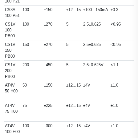
100 P21
CS3A
100
±150
±12...15
±100...150mA
±0.3
100 P51
CS1V
100
±270
5
2.5±0.625
<0.95
100
PB00
CS1V
150
±270
5
2.5±0.625
<0.95
150
PB00
CS1V
200
±450
5
2.5±0.625V
<1.1
200
PB00
AT4V
50
±150
±12...15
±4V
±1.0
50 H00
AT4V
75
±225
±12...15
±4V
±1.0
75 H00
AT4V
100
±300
±12...15
±4V
±1.0
100 H00