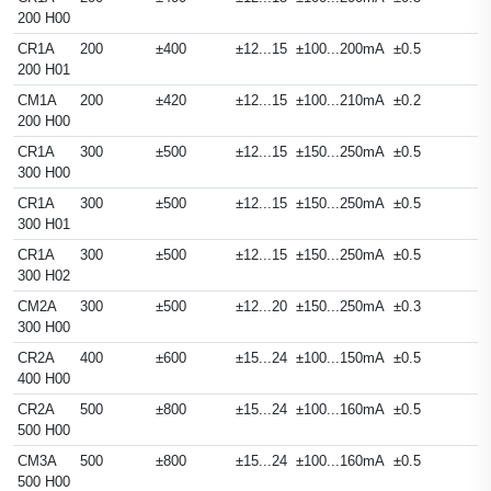
200 H00
CR1A
200
±400
±12...15
±100...200mA
±0.5
200 H01
CM1A
200
±420
±12...15
±100...210mA
±0.2
200 H00
CR1A
300
±500
±12...15
±150...250mA
±0.5
300 H00
CR1A
300
±500
±12...15
±150...250mA
±0.5
300 H01
CR1A
300
±500
±12...15
±150...250mA
±0.5
300 H02
CM2A
300
±500
±12...20
±150...250mA
±0.3
300 H00
CR2A
400
±600
±15...24
±100...150mA
±0.5
400 H00
CR2A
500
±800
±15...24
±100...160mA
±0.5
500 H00
CM3A
500
±800
±15...24
±100...160mA
±0.5
500 H00