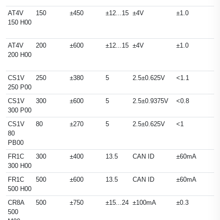
AT4V
150
±450
±12...15
±4V
±1.0
150 H00
AT4V
200
±600
±12...15
±4V
±1.0
200 H00
CS1V
250
±380
5
2.5±0.625V
<1.1
250 P00
CS1V
300
±600
5
2.5±0.9375V
<0.8
300 P00
CS1V
80
±270
5
2.5±0.625V
<1
80
PB00
FR1C
300
±400
13.5
CAN ID
±60mA
300 H00
FR1C
500
±600
13.5
CAN ID
±60mA
500 H00
CR8A
500
±750
±15...24
±100mA
±0.3
500