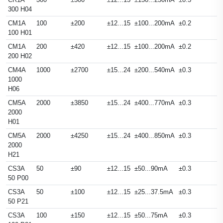
300 H04
CM1A
100
±200
±12...15
±100...200mA
±0.2
100 H01
CM1A
200
±420
±12...15
±100...200mA
±0.2
200 H02
CM4A
1000
±2700
±15...24
±200...540mA
±0.3
1000
H06
CM5A
2000
±3850
±15...24
±400...770mA
±0.3
2000
H01
CM5A
2000
±4250
±15...24
±400...850mA
±0.3
2000
H21
CS3A
50
±90
±12...15
±50...90mA
±0.3
50 P00
CS3A
50
±100
±12...15
±25...37.5mA
±0.3
50 P21
CS3A
100
±150
±12...15
±50...75mA
±0.3