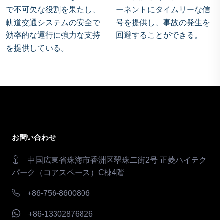
で不可欠な役割を果たし、
ーネントにタイムリーな信
軌道交通システムの安全で
号を提供し、事故の発生を
効率的な運行に強力な支持
回避することができる。
を提供している。
お問い合わせ
中国広東省珠海市香洲区翠珠二街2号 正菱ハイテク
パーク（コアスペース）C棟4階
+86-756-8600806
+86-13302876826