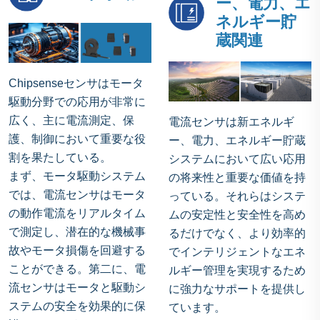
ー、電力、エ
ネルギー貯
蔵関連
Chipsenseセンサはモータ
駆動分野での応用が非常に
広く、主に電流測定、保
‌電流センサは新エネルギ
護、制御において重要な役
ー、電力、エネルギー貯蔵
割を果たしている。
システムにおいて広い応用
まず、モータ駆動システム
の将来性と重要な価値を持
では、電流センサはモータ
っている。それらはシステ
の動作電流をリアルタイム
ムの安定性と安全性を高め
で測定し、潜在的な機械事
るだけでなく、より効率的
故やモータ損傷を回避する
でインテリジェントなエネ
ことができる。第二に、電
ルギー管理を実現するため
流センサはモータと駆動シ
に強力なサポートを提供し
ステムの安全を効果的に保
ています。