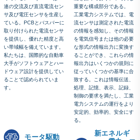
連の交流及び直流電流セン
重要な構成部分である。
サ及び電圧センサを生産し
工業電力システムでは、電
ている。PCBとバスバーに
流センサは測定された電流
取り付けられた電流センサ
の情報を感知し、その情報
を提供し、優れた精度と高
を電気信号または他の必要
い帯域幅を備えています。
な形式の情報出力に変換す
私たちは、国際的な自動車
ることができ、これらの情
大手がソフトウェアとハー
報出力はいくつかの規則に
ドウェア設計を提供してい
従っていくつかの基準に合
ることで認められていま
致する。これは情報伝送、
す。
処理、記憶、表示、記録、
制御の要求を満たし、工業
電力システムの運行をより
安定的、効率的、安全にす
る。
新エネルギ
モータ駆動