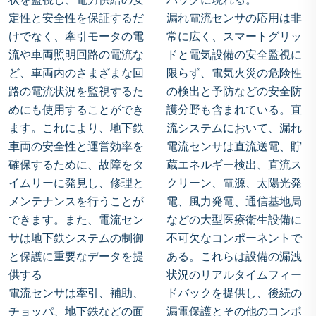
定性と安全性を保証するだ
漏れ電流センサの応用は非
けでなく、牽引モータの電
常に広く、スマートグリッ
流や車両照明回路の電流な
ドと電気設備の安全監視に
ど、車両内のさまざまな回
限らず、電気火災の危険性
路の電流状況を監視するた
の検出と予防などの安全防
めにも使用することができ
護分野も含まれている。直
ます。これにより、地下鉄
流システムにおいて、漏れ
車両の安全性と運営効率を
電流センサは直流送電、貯
確保するために、故障をタ
蔵エネルギー検出、直流ス
イムリーに発見し、修理と
クリーン、電源、太陽光発
メンテナンスを行うことが
電、風力発電、通信基地局
できます。また、電流セン
などの大型医療衛生設備に
サは地下鉄システムの制御
不可欠なコンポーネントで
と保護に重要なデータを提
ある。これらは設備の漏洩
供する
状況のリアルタイムフィー
電流センサは牽引、補助、
ドバックを提供し、後続の
チョッパ、地下鉄などの面
漏電保護とその他のコンポ