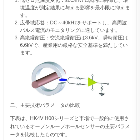
低ゼロ点温度変化：±0.5mV/℃以内に制御し、環
境温度が測定結果に与える影響を最小限に抑えま
す。
広帯域応答：DC～40kHzをサポートし、高周波
パルス電流のモニタリングに適しています。
高絶縁耐圧：交流絶縁耐圧は3.6kV、瞬時耐圧は
6.6kVで、産業用の厳格な安全基準を満たしてい
ます。
二、主要技術パラメータの比較
下表は、HK4V H00シリーズと市場で一般的に使用さ
れているオープンループホールセンサーの主要パラメ
ータを比較したものです。