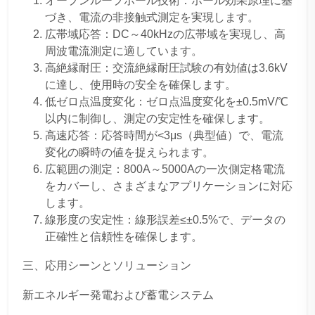
オープンループホール技術：ホール効果原理に基
づき、電流の非接触式測定を実現します。
広帯域応答：DC～40kHzの広帯域を実現し、高
周波電流測定に適しています。
高絶縁耐圧：交流絶縁耐圧試験の有効値は3.6kV
に達し、使用時の安全を確保します。
低ゼロ点温度変化：ゼロ点温度変化を±0.5mV/℃
以内に制御し、測定の安定性を確保します。
高速応答：応答時間が<3μs（典型値）で、電流
変化の瞬時の値を捉えられます。
広範囲の測定：800A～5000Aの一次側定格電流
をカバーし、さまざまなアプリケーションに対応
します。
線形度の安定性：線形誤差≤±0.5%で、データの
正確性と信頼性を確保します。
三、応用シーンとソリューション
新エネルギー発電および蓄電システム