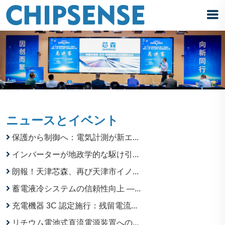
ニュースとイベント
保護から制御へ：電気計測が新エ...
インバーターが地政学的な駆け引...
朗報！天津芯森、再び天津市イノ...
蓄電液冷システムの信頼性向上 —...
充電機器 3C 認定施行：残留電流...
リチウム電池式直流電源装置への...