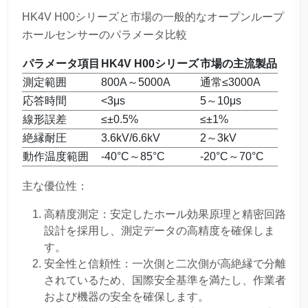
HK4V H00シリーズと市場の一般的なオープンループ
ホールセンサーのパラメータ比較
パラメータ項目
HK4V H00シリーズ
市場の主流製品
測定範囲
800A～5000A
通常≤3000A
応答時間
<3μs
5～10μs
線形誤差
≤±0.5%
≤±1%
絶縁耐圧
3.6kV/6.6kV
2～3kV
動作温度範囲
-40°C～85°C
-20°C～70°C
主な優位性：
高精度測定：安定したホール効果原理と精密回路
設計を採用し、測定データの高精度を確保しま
す。
安全性と信頼性：一次側と二次側が高絶縁で分離
されているため、国際安全基準を満たし、作業者
および機器の安全を確保します。