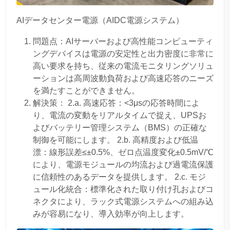
AIデータセンター電源（AIDC電源システム）
問題点：AIサーバーおよび高性能コンピューティ
ングデバイスは電源の安定性と出力密度に非常に
高い要求を持ち、従来の電流モニタリングソリュ
ーションは高周波動負荷および高速応答のニーズ
を満たすことができません。
解決策： 2.a. 高速応答：<3μsの応答時間によ
り、電流の変動をリアルタイムで捉え、UPSお
よびバッテリー管理システム（BMS）の正確な
制御を可能にします。 2.b. 高精度および低温
漂：線形誤差≤±0.5%、ゼロ点温度変化±0.5mV/℃
により、電源モジュールの均流および過電流保護
に信頼性のあるデータを提供します。 2.c. モジ
ュール化統合：標準化された取り付け孔およびコ
ネクタにより、ラック式電源システムへの組み込
みが容易になり、導入効率が向上します。