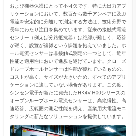
および機器保護にとって不可欠です。特に大出力アプ
リケーションにおいて、数百から数千アンペアに及ぶ
電流を安定的に分離して測定する方法は、技術分野で
長年にわたり注目を集めています。従来の接触式電流
センサー（例えば分路抵抗器）は絶縁が難しく、応答
が遅く、設置が複雑という課題を抱えていました。ホ
ール電流センサーは非接触式測定の一つとして、近年
性能と適用性において進歩を遂げています。クローズ
ドループホールセンサーは性能が優れているものの、
コストが高く、サイズが大きいため、すべてのアプリ
ケーションに適していない場合があります。この度、
シンセン電子が新たに発売したHK4V H00シリーズの
オープンループホール電流センサーは、高絶縁性、高
速応答、広範囲の測定性能を備え、産業用大電流モニ
タリングに新たなソリューションを提供しています。