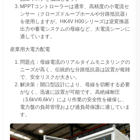
MPPTコントローラーは通常、高精度の小電流セ
ンサー（クローズドループホールや分路抵抗器）
を使用しますが、HK4V H00シリーズは逆変換器
出力や蓄電システムの母線など、大電流シーンに
適しています。
産業用大電力配電
問題点：母線電流のリアルタイムモニタリングの
ニーズが高く、伝統的な分路抵抗器は設置が複雑
で、安全リスクが大きい。
解決策：開口型設計により、母線を切断する必要
がなく、迅速に設置が可能です。高絶縁耐圧
（3.6kV/6.6kV）により作業の安全性を確保し、
電力盤の負荷管理および過負荷保護に適していま
す。