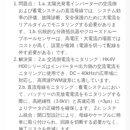
問題点： 1.a. 太陽光発電インバーターの交流側
および蓄電システムの直流母線では、システム効
率の評価、故障診断、安全保護のために大電流を
リアルタイムでモニタリングする必要がありま
す。 1.b. 伝統的な分路抵抗器やクローズドルー
プホールセンサーは、高電圧・大電流の場面では
コストが高く、設置が複雑（電源を切って配線を
外す必要がある）です。
解決策： 2.a. 交流側電流モニタリング：HK4V
H00シリーズはインバーター出力側の交流電流モ
ニタリングに使用でき、DC～40kHzの広帯域に
対応し、高周波PWM波形にも適しています。
2.b. 直流母線モニタリング：蓄電システムにおい
て、バッテリーの充放電電流をモニタリングする
際に、高絶縁性（3.6kV）と高速応答（<3μs）に
よりデータの正確性を確保します。 2.c. システ
ム統合：開口型設計により、母線やケーブルに簡
単に取り付けられ、回路を切断する必要がなく、
施工リスクを低減します。