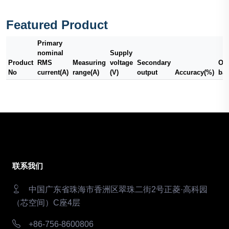
Featured Product
Primary
nominal
Supply
Product
RMS
Measuring
voltage
Secondary
Out
No
current(A)
range(A)
(V)
output
Accuracy(%)
ba
联系我们
中国广东省珠海市香洲区翠珠二街2号正菱·高科园
（芯空间）C座4层
+86-756-8600806