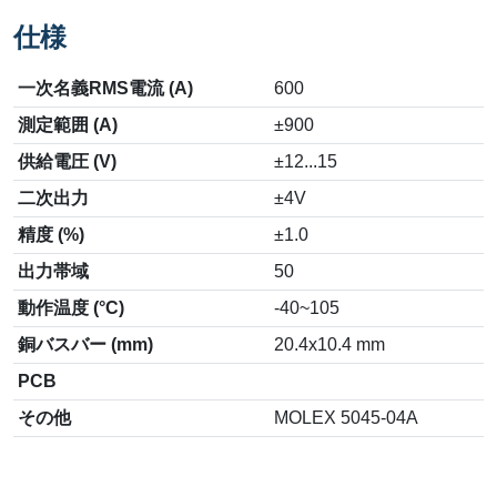
仕様
一次名義RMS電流 (A)
600
測定範囲 (A)
±900
供給電圧 (V)
±12...15
二次出力
±4V
精度 (%)
±1.0
出力帯域
50
動作温度 (°C)
-40~105
銅バスバー (mm)
20.4x10.4 mm
PCB
その他
MOLEX 5045-04A